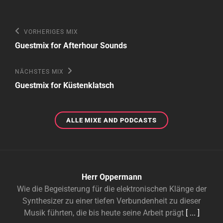
Beitragsnavigation
Vorheriges
VORHERIGES MIX
Mix
Guestmix for Afterhour Sounds
Nächstes
NÄCHSTES MIX
Mix
Guestmix for Küstenklatsch
ALLE
ALLE MIXE AND PODCASTS
MIXE
AND
PODCASTS
Herr Oppermann
Wie die Begeisterung für die elektronischen Klänge der
Synthesizer zu einer tiefen Verbundenheit zu dieser
Musik führten, die bis heute seine Arbeit prägt
[ ... ]