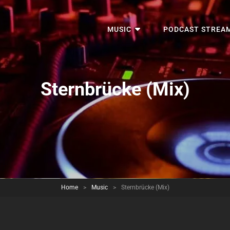
MUSIC
PODCAST STREA
Sternbrücke (Mix)
Home
>
Music
>
Sternbrücke (Mix)