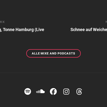
avigation
MIX
Nächstes
Mix
g, Tonne Hamburg (Live
Schnee auf Weiche
ALLE
ALLE MIXE AND PODCASTS
MIXE
AND
PODCASTS
Herr
Herr
Herr
Herr
Herr
Oppermann
Oppermann
Oppermann
Oppermann
Opperm