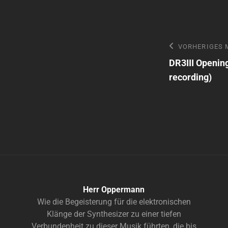
Beitragsn
Vorheriges
VORHERIGES 
Mix
DR3III Openin
recording)
Herr Oppermann
Wie die Begeisterung für die elektronischen
Klänge der Synthesizer zu einer tiefen
Verbundenheit zu dieser Musik führten, die bis