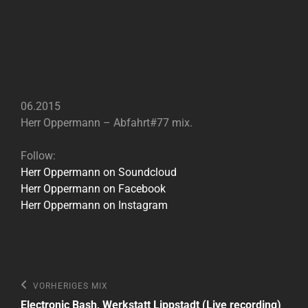
06.2015
Herr Oppermann – Abfahrt#77 mix.
Follow:
Herr Oppermann on Soundcloud
Herr Oppermann on Facebook
Herr Oppermann on Instagram
Beitragsnavigation
Vorheriges
VORHERIGES MIX
Mix
Electronic Bash, Werkstatt Lippstadt (Live recording)