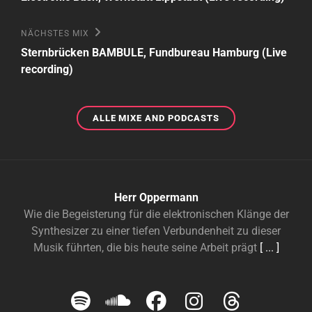
Nächstes
NÄCHSTES MIX
Mix
Sternbrücken BAMBULE, Fundbureau Hamburg (Live
recording)
ALLE
ALLE MIXE AND PODCASTS
MIXE
AND
PODCASTS
Herr Oppermann
Wie die Begeisterung für die elektronischen Klänge der
Synthesizer zu einer tiefen Verbundenheit zu dieser
Musik führten, die bis heute seine Arbeit prägt
[ ... ]
Herr
Herr
Herr
Herr
Herr